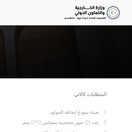
المتطلبات كالاتي:
تعبئة نموذج إضافة المولود.
عدد (2) صور شخصية بمقياس (2*2) سم.