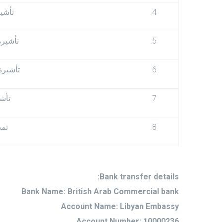
4.
تأشي
5.
تأشيرة
6.
تأشيرة
7.
تأش
8.
تمد
Bank transfer details:
Bank Name: British Arab Commercial bank
Account Name: Libyan Embassy
Account Number: 10000236