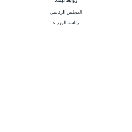
روابط تهمك
المجلس الرئاسي
رئاسة الوزراء
وزارة الخارجية والتعاون الدولي
وزارة الداخلية
وزارة العدل
عن السفارة الليبية في اسبانيا
يعكس عمل السفــارة في الخارج صورة الجهاز السياسي
للدولة، وسلطاتها لدى المواطنين المقيمين في الخارج،
والأجانب ويقوم بخدمتهم على حد سواء، فإذا تم أداءه بشكل
حضاري، ومتطور ومبسط وخالي من التعقيد.