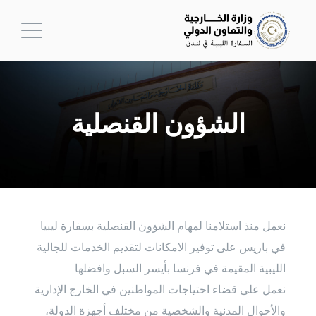
الشؤون القنصلية
نعمل منذ استلامنا لمهام الشؤون القنصلية بسفارة ليبيا
في باريس على توفير الامكانات لتقديم الخدمات للجالية
الليبية المقيمة في فرنسا بأيسر السبل وافضلها.
نعمل على قضاء احتياجات المواطنين في الخارج الإدارية
والأحوال المدنية والشخصية من مختلف أجهزة الدولة،