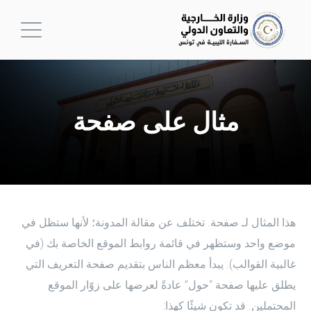
مثال على صفحة
هذا المثال لـ صفحة. تختلف عن مقالة المدونة؛ لأنها ستظل في
موضع واحد وستظهر في قائمة روابط الموقع الخاصة بك (في
غالبية القوالب). يبدأ معظم الناس بتقديم صفحة التعريف التي
يطلق عليها صفحة “حول” عادةً لعرضها على زوّار الموقع
المحتملين. قد تكون شيئًا كهذا: