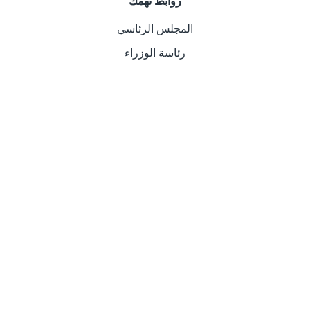
روابط تهمك
المجلس الرئاسي
رئاسة الوزراء
وزارة الخارجية والتعاون الدولي
وزارة الداخلية
وزارة العدل
عن السفارة الليبية في اسبانيا
يعكس عمل السفــارة في الخارج صورة الجهاز السياسي
للدولة، وسلطاتها لدى المواطنين المقيمين في الخارج،
والأجانب ويقوم بخدمتهم على حد سواء، فإذا تم أداءه بشكل
حضاري، ومتطور ومبسط وخالي من التعقيد.