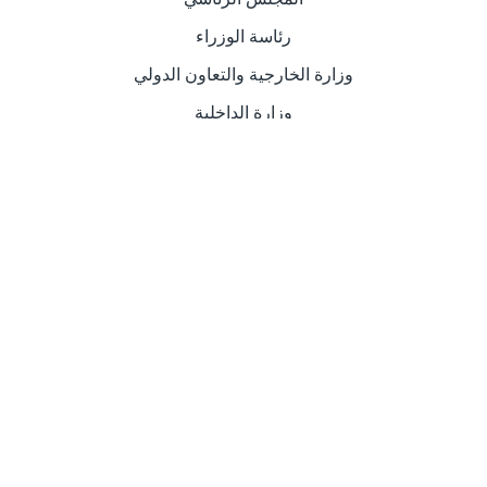
رئاسة الوزراء
وزارة الخارجية والتعاون الدولي
وزارة الداخلية
وزارة العدل
عن السفارة الليبية في عمان
يعكس عمل السفــارة في الخارج صورة الجهاز السياسي
للدولة، وسلطاتها لدى المواطنين المقيمين في الخارج،
والأجانب ويقوم بخدمتهم على حد سواء، فإذا تم أداءه بشكل
حضاري، ومتطور ومبسط وخالي من التعقيد.